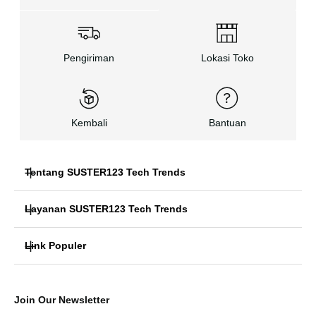
Pengiriman
Lokasi Toko
Kembali
Bantuan
Tentang SUSTER123 Tech Trends
Layanan SUSTER123 Tech Trends
SUSTER123 Tech Hari Ini
Link Populer
FAQ Teknologi
Berita Teknologi Terbaru
SUSTER123 TECH TRENDS
Berita Teknologi Terbaru
SUSTER123 AI MODERN
Join Our Newsletter