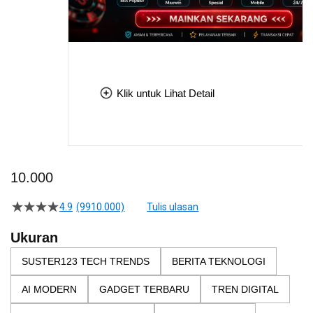
Klik untuk Lihat Detail
Skip
to
10.000
the
beginning
4.9
(9910.000)
Tulis ulasan
4.5
of
dari
the
5
Ukuran
bintang,
images
nilai
SUSTER123 TECH TRENDS
BERITA TEKNOLOGI
gallery
rating
rata-
AI MODERN
GADGET TERBARU
TREN DIGITAL
rata.
Read
13