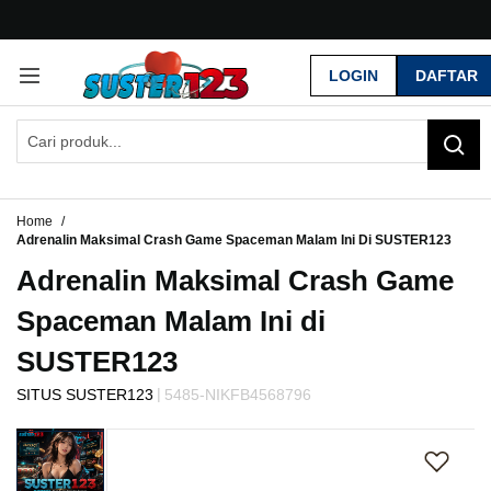
G
r
LOGIN
DAFTAR
a
t
i
s
O
n
g
Home
k
Adrenalin Maksimal Crash Game Spaceman Malam Ini Di SUSTER123
i
Adrenalin Maksimal Crash Game
r
s
Spaceman Malam Ini di
e
-
SUSTER123
I
n
|
SITUS SUSTER123
5485-NIKFB4568796
d
Skip
o
to
n
the
e
end