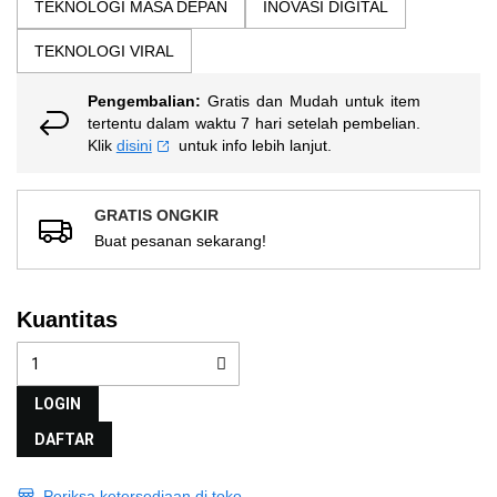
TEKNOLOGI MASA DEPAN
INOVASI DIGITAL
Reviews.
Tautan
TEKNOLOGI VIRAL
halaman
yang
sama.
Pengembalian:
Gratis dan Mudah untuk item
tertentu dalam waktu 7 hari setelah pembelian.
Klik
disini
untuk info lebih lanjut.
GRATIS ONGKIR
Buat pesanan sekarang!
Kuantitas
LOGIN
DAFTAR
Periksa ketersediaan di toko